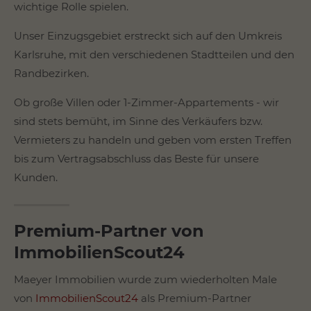
wichtige Rolle spielen.
About us
Unser Einzugsgebiet erstreckt sich auf den Umkreis
Lorem ipsum dolor sit amet, consectetuer
Karlsruhe, mit den verschiedenen Stadtteilen und den
adipiscing elit.
Randbezirken.
Aenean commodo ligula eget dolor. Aenean
Ob große Villen oder 1-Zimmer-Appartements - wir
massa. Cum sociis natoque penatibus et magnis
sind stets bemüht, im Sinne des Verkäufers bzw.
dis parturient montes, nascetur ridiculus mus.
Donec quam felis, ultricies nec.
Vermieters zu handeln und geben vom ersten Treffen
bis zum Vertragsabschluss das Beste für unsere
Kunden.
Premium-Partner von
ImmobilienScout24
Maeyer Immobilien wurde zum wiederholten Male
von
ImmobilienScout24
als Premium-Partner